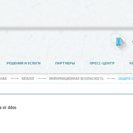
ЩИТА ОТ DDOS
РЕШЕНИЯ И УСЛУГИ
ПАРТНЕРЫ
ПРЕСС-ЦЕНТР
К
ВНАЯ
КАТАЛОГ
ИНФОРМАЦИОННАЯ БЕЗОПАСНОСТЬ
ЗАЩИТА 
а от ddos