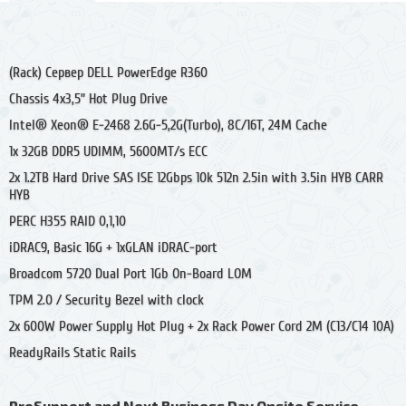
(Rack) Сервер DELL PowerEdge R360
Chassis 4x3,5” Hot Plug Drive
Intel® Xeon® E-2468 2.6G-5,2G(Turbo), 8C/16T, 24M Cache
1x 32GB DDR5 UDIMM, 5600MT/s ECC
2x 1.2TB Hard Drive SAS ISE 12Gbps 10k 512n 2.5in with 3.5in HYB CARR
HYB
PERC H355 RAID 0,1,10
iDRAC9, Basic 16G + 1xGLAN iDRAС-port
Broadcom 5720 Dual Port 1Gb On-Board LOM
TPM 2.0 / Security Bezel with clock
2x 600W Power Supply Hot Plug + 2x Rack Power Cord 2M (C13/C14 10A)
ReadyRails Static Rails
ProSupport and Next Business Day Onsite Service